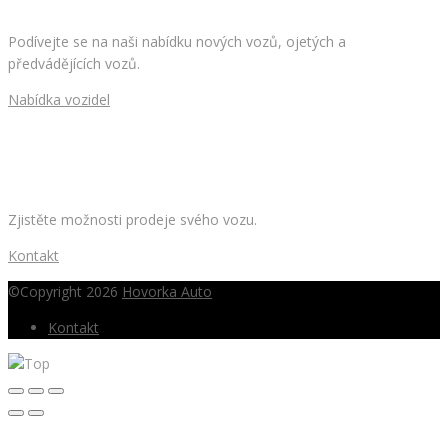
Podívejte se na naši nabídku nových vozů, ojetých a
předvádějících vozů.
Nabídka vozidel
CHCETE PRODAT SVÉ AUTO?
Zjistěte možnosti prodeje svého vozu.
Kontakt
©Copyright 2026
Hovorka Auto
Kontakt