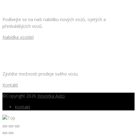
HLEDÁTE NOVÉ AUTO?
Podívejte se na naši nabídku nových vozů, ojetých a
předvádějících vozů.
Nabídka vozidel
CHCETE PRODAT SVÉ AUTO?
Zjistěte možnosti prodeje svého vozu.
Kontakt
©Copyright 2026
Hovorka Auto
Kontakt