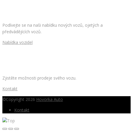
HLEDÁTE NOVÉ AUTO?
Podívejte se na naši nabídku nových vozů, ojetých a
předvádějících vozů.
Nabídka vozidel
CHCETE PRODAT SVÉ AUTO?
Zjistěte možnosti prodeje svého vozu.
Kontakt
©Copyright 2026
Hovorka Auto
Kontakt