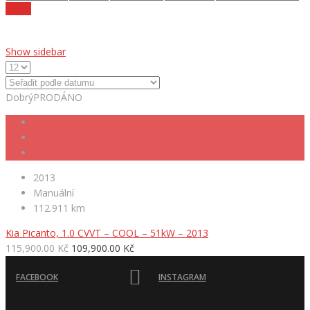
Reset
Show sidebar
Dobrý
PRODÁNO
2013
Manuální
112.911 km
Kia Picanto, 1.0 CVVT – COOL – 51kW – 2013
115,900.00 Kč
109,900.00 Kč
FACEBOOK
INSTAGRAM