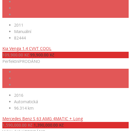
2011
Manuální
82444
Kia Venga 1.4 CVVT COOL
109,900.00 Kč
99,900.00 Kč
Perfektní
PRODÁNO
2016
Automatická
96.314 km
Mercedes Benz S 63 AMG 4MATIC + Long
1,590,000.00 Kč
1,390,000.00 Kč