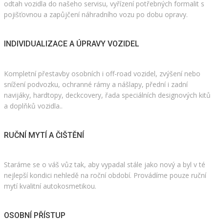
odtah vozidla do našeho servisu, vyřízení potřebných formalit s
pojišťovnou a zapůjčení náhradního vozu po dobu opravy.
INDIVIDUALIZACE A ÚPRAVY VOZIDEL
Kompletní přestavby osobních i off-road vozidel, zvýšení nebo
snížení podvozku, ochranné rámy a nášlapy, přední i zadní
navijáky, hardtopy, deckcovery, řada speciálních designových kitů
a doplňků vozidla..
RUČNÍ MYTÍ A ČIŠTĚNÍ
Staráme se o váš vůz tak, aby vypadal stále jako nový a byl v té
nejlepší kondici nehledě na roční období. Provádíme pouze ruční
mytí kvalitní autokosmetikou.
OSOBNÍ PŘÍSTUP