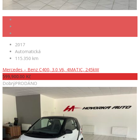
2017
Automatická
115.350 km
Mercedes – Benz C400, 3.0 V6, 4MATIC, 245kW
599,900.00 Kč
Dobrý
PRODÁNO