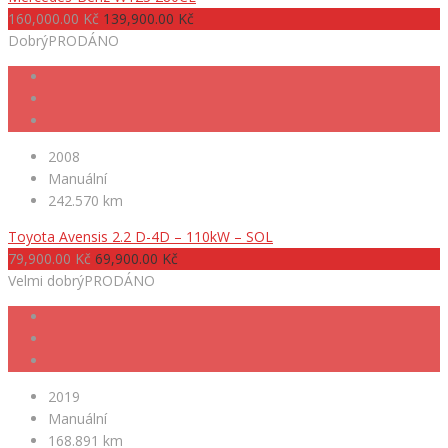
160,000.00 Kč
139,900.00 Kč
Dobrý
PRODÁNO
2008
Manuální
242.570 km
Toyota Avensis 2.2 D-4D – 110kW – SOL
79,900.00 Kč
69,900.00 Kč
Velmi dobrý
PRODÁNO
2019
Manuální
168.891 km