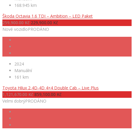
168.945 km
Škoda Octavia 1.6 TDI – Ambition – LED Paket
259,900.00 Kč
229,900.00 Kč
Nové vozidlo
PRODÁNO
2024
Manuální
161 km
Toyota Hilux 2,4D-4D 4×4 Double Cab – Live Plus
1,121,670.00 Kč
859,100.00 Kč
Velmi dobrý
PRODÁNO