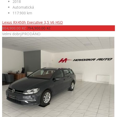
2018
Automatická
117.900 km
Lexus RX450h Executive 3,5 V6 HSD
804,900.00 Kč
794,900.00 Kč
Velmi dobrý
PRODÁNO