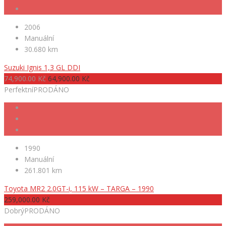
2006
Manuální
30.680 km
Suzuki Ignis 1,3 GL DDI
74,900.00 Kč
64,900.00 Kč
Perfektní
PRODÁNO
1990
Manuální
261.801 km
Toyota MR2 2.0GT-i, 115 kW – TARGA – 1990
259,000.00 Kč
Dobrý
PRODÁNO