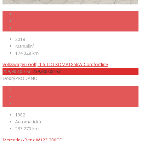
2018
Manuální
174.028 km
Volkswagen Golf, 1.6 TDI KOMBI 85kW Comfortline
259,900.00 Kč
239,900.00 Kč
Dobrý
PRODÁNO
1982
Automatická
233.270 km
Mercedes-Benz W123 280CE