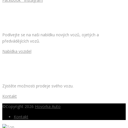
Facebook
Instagram
HLEDÁTE NOVÉ AUTO?
Podívejte se na naši nabídku nových vozů, ojetých a
předvádějících vozů.
Nabídka vozidel
CHCETE PRODAT SVÉ AUTO?
Zjistěte možnosti prodeje svého vozu.
Kontakt
©Copyright 2026
Hovorka Auto
Kontakt