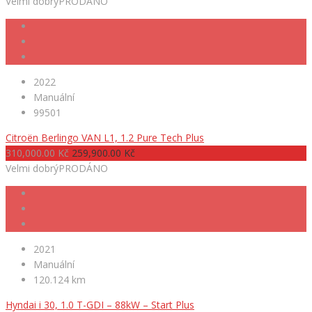
Velmi dobrý
PRODÁNO
2022
Manuální
99501
Citroën Berlingo VAN L1, 1.2 Pure Tech Plus
310,000.00 Kč
259,900.00 Kč
Velmi dobrý
PRODÁNO
2021
Manuální
120.124 km
Hyndai i 30, 1.0 T-GDI – 88kW – Start Plus