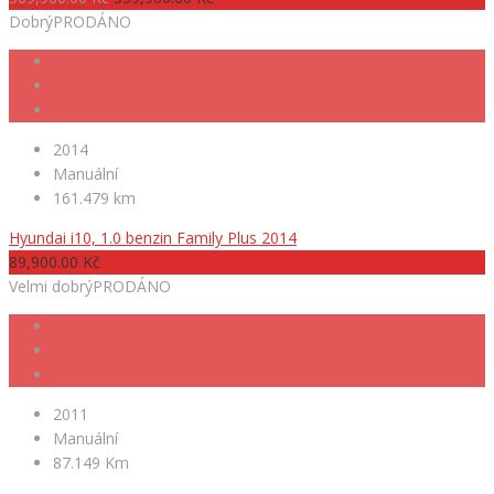
Dobrý
PRODÁNO
2014
Manuální
161.479 km
Hyundai i10, 1.0 benzin Family Plus 2014
89,900.00 Kč
Velmi dobrý
PRODÁNO
2011
Manuální
87.149 Km