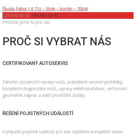
Škoda Fabia 1.0 TSI – Style – kombi – 70kW
229,000.00 Kč
199,900.00 Kč
Protože jsme tu pro vás
PROČ SI VYBRAT NÁS
CERTIFIKOVANÝ AUTOSERVIS
Záruční i pozáruční opravy vozů, pravidelné servisní prohlídky,
kompletní diagnostika vozů, opravy elektroinstalace, seřizování
geometrie náprav a další prvotřídní služby.
ŘEŠENÍ POJISTNÝCH UDÁLOSTÍ
V případě pojistné události pro Vás zajistíme kompletní servis,