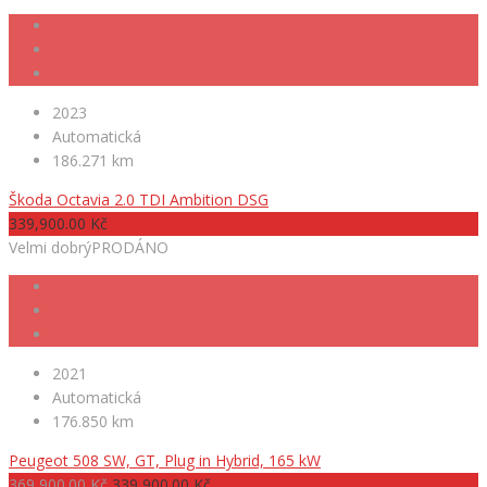
2023
Automatická
186.271 km
Škoda Octavia 2.0 TDI Ambition DSG
339,900.00 Kč
Velmi dobrý
PRODÁNO
2021
Automatická
176.850 km
Peugeot 508 SW, GT, Plug in Hybrid, 165 kW
369,900.00 Kč
339,900.00 Kč