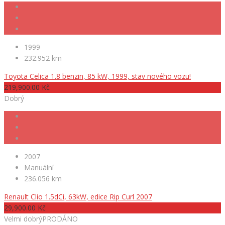
1999
232.952 km
Toyota Celica 1.8 benzin, 85 kW, 1999, stav nového vozu!
219,900.00 Kč
Dobrý
2007
Manuální
236.056 km
Renault Clio 1.5dCi, 63kW, edice Rip Curl 2007
29,900.00 Kč
Velmi dobrý
PRODÁNO