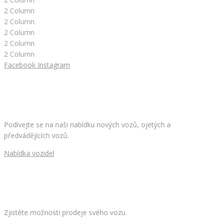
2 Column
2 Column
2 Column
2 Column
2 Column
Facebook
Instagram
HLEDÁTE NOVÉ AUTO?
Podívejte se na naši nabídku nových vozů, ojetých a
předvádějících vozů.
Nabídka vozidel
CHCETE PRODAT SVÉ AUTO?
Zjistěte možnosti prodeje svého vozu.