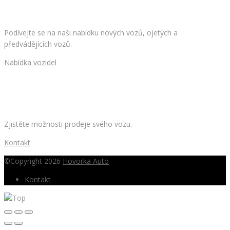
HLEDÁTE NOVÉ AUTO?
Podívejte se na naši nabídku nových vozů, ojetých a
předvádějících vozů.
Nabídka vozidel
CHCETE PRODAT SVÉ AUTO?
Zjistěte možnosti prodeje svého vozu.
Kontakt
©Copyright 2026
Hovorka Auto
Kontakt