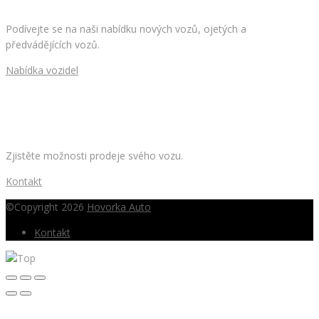
Podívejte se na naši nabídku nových vozů, ojetých a
předvádějících vozů.
Nabídka vozidel
CHCETE PRODAT SVÉ AUTO?
Zjistěte možnosti prodeje svého vozu.
Kontakt
©Copyright 2026
Hovorka Auto
Kontakt