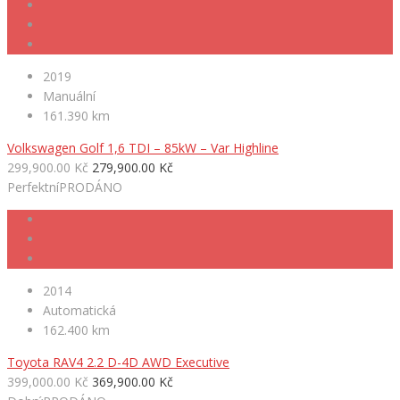
2019
Manuální
161.390 km
Volkswagen Golf 1,6 TDI – 85kW – Var Highline
299,900.00 Kč
279,900.00 Kč
Perfektní
PRODÁNO
2014
Automatická
162.400 km
Toyota RAV4 2.2 D-4D AWD Executive
399,000.00 Kč
369,900.00 Kč