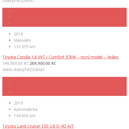
Dobrý
PRODÁNO
2019
Manuální
131.355 km
Toyota Corolla 1.6 VVT-i Comfort 97kW – nový model – 4válec
349,900.00 Kč
269,900.00 Kč
Velmi dobrý
PRODÁNO
2019
Automatická
144.900 km
Toyota Land Cruiser 150 2.8 D-4D A/T