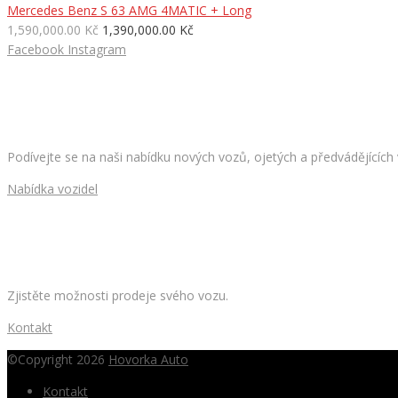
Mercedes Benz S 63 AMG 4MATIC + Long
1,590,000.00 Kč
1,390,000.00 Kč
Facebook
Instagram
HLEDÁTE NOVÉ AUTO?
Podívejte se na naši nabídku nových vozů, ojetých a předvádějících
Nabídka vozidel
CHCETE PRODAT SVÉ AUTO?
Zjistěte možnosti prodeje svého vozu.
Kontakt
©Copyright 2026
Hovorka Auto
Kontakt