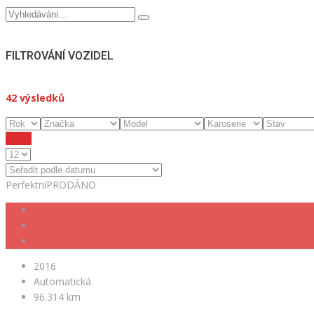
FILTROVÁNÍ VOZIDEL
42
výsledků
Reset
Perfektní
PRODÁNO
2016
Automatická
96.314 km