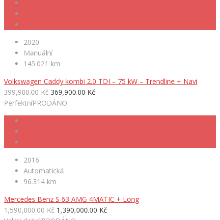
2020
Manuální
145.021 km
Volkswagen Caddy kombi 2.0 TDI – 75 kW – Trendline + Navi
399,900.00 Kč
369,900.00 Kč
Perfektní
PRODÁNO
2016
Automatická
96.314 km
Mercedes Benz S 63 AMG 4MATIC + Long
1,590,000.00 Kč
1,390,000.00 Kč