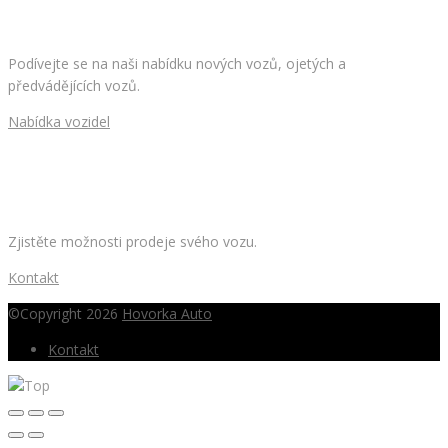
HLEDÁTE NOVÉ AUTO?
Podívejte se na naši nabídku nových vozů, ojetých a
předvádějících vozů.
Nabídka vozidel
CHCETE PRODAT SVÉ AUTO?
Zjistěte možnosti prodeje svého vozu.
Kontakt
©Copyright 2026
Hovorka Auto
Kontakt