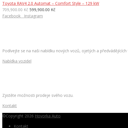
Toyota RAV4 2.0 Automat – Comfort Style – 129 kW
709,900.00 Kč
599,900.00 Kč
Facebook
Instagram
HLEDÁTE NOVÉ AUTO?
Podívejte se na naši nabídku nových vozů, ojetých a předvádějících
Nabídka vozidel
CHCETE PRODAT SVÉ AUTO?
Zjistěte možnosti prodeje svého vozu.
Kontakt
©Copyright 2026
Hovorka Auto
Kontakt