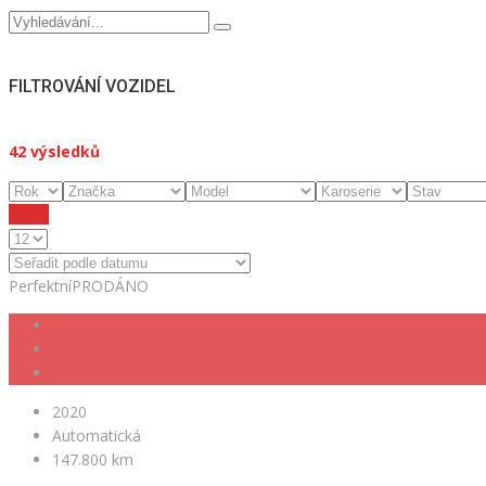
FILTROVÁNÍ VOZIDEL
42
výsledků
Reset
Perfektní
PRODÁNO
2020
Automatická
147.800 km