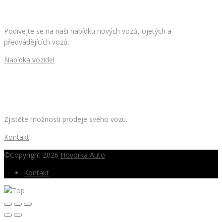
HLEDÁTE NOVÉ AUTO?
Podívejte se na naši nabídku nových vozů, ojetých a
předvádějících vozů.
Nabídka vozidel
CHCETE PRODAT SVÉ AUTO?
Zjistěte možnosti prodeje svého vozu.
Kontakt
©Copyright 2026
Hovorka Auto
Kontakt