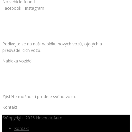
No vehicle found.
Facebook
Instagram
HLEDÁTE NOVÉ AUTO?
Podívejte se na naši nabídku nových vozů, ojetých a
předvádějících vozů.
Nabídka vozidel
CHCETE PRODAT SVÉ AUTO?
Zjistěte možnosti prodeje svého vozu.
Kontakt
©Copyright 2026
Hovorka Auto
Kontakt