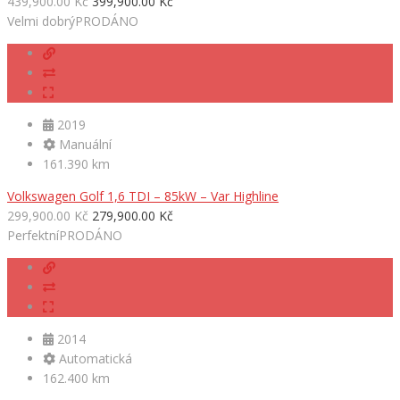
439,900.00 Kč
399,900.00 Kč
Velmi dobrý
PRODÁNO
2019
Manuální
161.390 km
Volkswagen Golf 1,6 TDI – 85kW – Var Highline
299,900.00 Kč
279,900.00 Kč
Perfektní
PRODÁNO
2014
Automatická
162.400 km