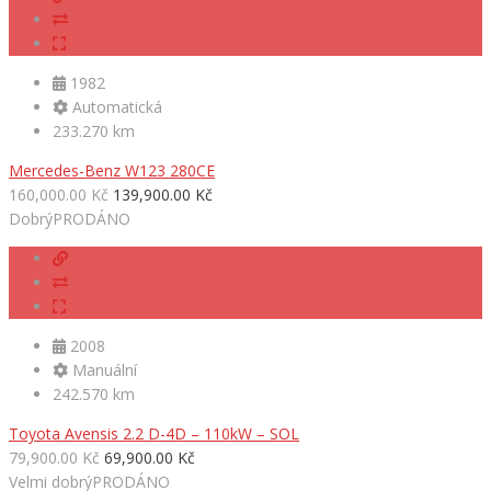
1982
Automatická
233.270 km
Mercedes-Benz W123 280CE
160,000.00 Kč
139,900.00 Kč
Dobrý
PRODÁNO
2008
Manuální
242.570 km
Toyota Avensis 2.2 D-4D – 110kW – SOL
79,900.00 Kč
69,900.00 Kč
Velmi dobrý
PRODÁNO