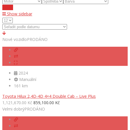
Reset
Show sidebar
Nové vozidlo
PRODÁNO
2024
Manuální
161 km
Toyota Hilux 2,4D-4D 4×4 Double Cab – Live Plus
1,121,670.00 Kč
859,100.00 Kč
Velmi dobrý
PRODÁNO