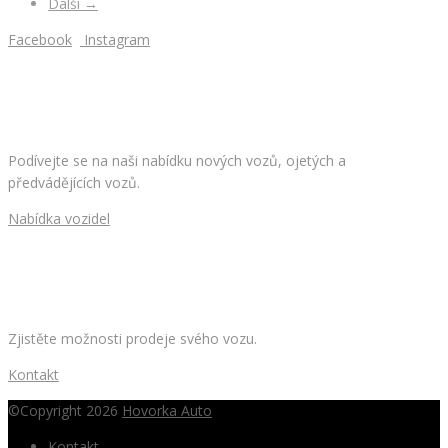
Další →
Facebook
Instagram
HLEDÁTE NOVÉ AUTO?
Podívejte se na naši nabídku nových vozů, ojetých a
předvádějících vozů.
Nabídka vozidel
CHCETE PRODAT SVÉ AUTO?
Zjistěte možnosti prodeje svého vozu.
Kontakt
©Copyright 2026
Hovorka Auto
Kontakt