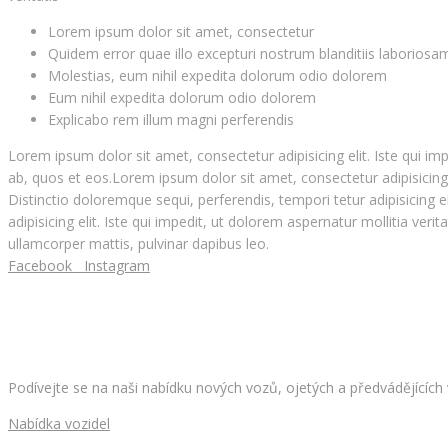
Lorem ipsum dolor sit amet, consectetur
Quidem error quae illo excepturi nostrum blanditiis laboriosa
Molestias, eum nihil expedita dolorum odio dolorem
Eum nihil expedita dolorum odio dolorem
Explicabo rem illum magni perferendis
Lorem ipsum dolor sit amet, consectetur adipisicing elit. Iste qui i
ab, quos et eos.Lorem ipsum dolor sit amet, consectetur adipisicing e
Distinctio doloremque sequi, perferendis, tempori tetur adipisicing 
adipisicing elit. Iste qui impedit, ut dolorem aspernatur mollitia verit
ullamcorper mattis, pulvinar dapibus leo.
Facebook
Instagram
HLEDÁTE NOVÉ AUTO?
Podívejte se na naši nabídku nových vozů, ojetých a předvádějících
Nabídka vozidel