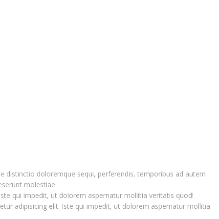
tiae distinctio doloremque sequi, perferendis, temporibus ad autem
Deserunt molestiae
te qui impedit, ut dolorem aspernatur mollitia veritatis quod!
 adipisicing elit. Iste qui impedit, ut dolorem aspernatur mollitia