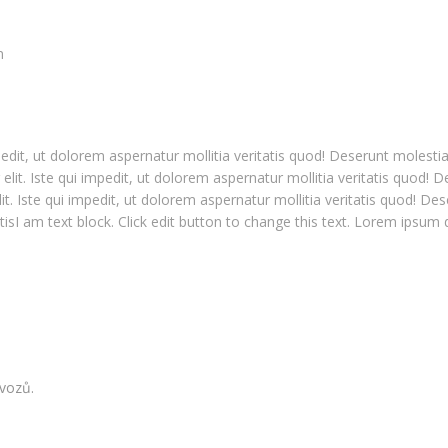
m
mpedit, ut dolorem aspernatur mollitia veritatis quod! Deserunt moles
lit. Iste qui impedit, ut dolorem aspernatur mollitia veritatis quod! 
elit. Iste qui impedit, ut dolorem aspernatur mollitia veritatis quod!
atisI am text block. Click edit button to change this text. Lorem ipsum do
 vozů.