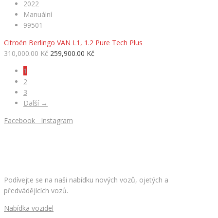
2022
Manuální
99501
Citroën Berlingo VAN L1, 1.2 Pure Tech Plus
310,000.00 Kč
259,900.00 Kč
1
2
3
Další →
Facebook
Instagram
HLEDÁTE NOVÉ AUTO?
Podívejte se na naši nabídku nových vozů, ojetých a
předvádějících vozů.
Nabídka vozidel