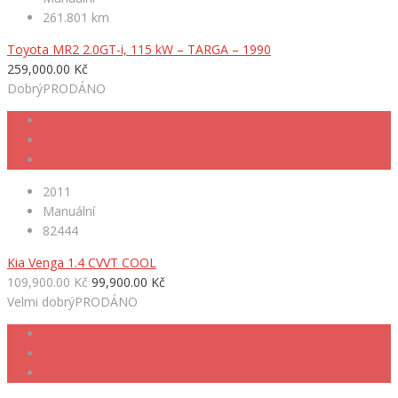
261.801 km
Toyota MR2 2.0GT-i, 115 kW – TARGA – 1990
259,000.00 Kč
Dobrý
PRODÁNO
2011
Manuální
82444
Kia Venga 1.4 CVVT COOL
109,900.00 Kč
99,900.00 Kč
Velmi dobrý
PRODÁNO