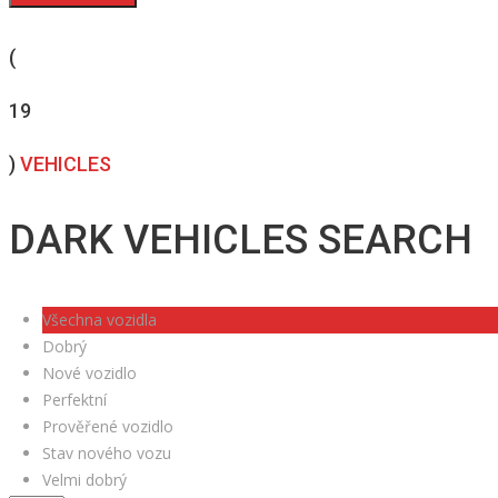
(
19
)
VEHICLES
DARK VEHICLES SEARCH
Všechna vozidla
Dobrý
Nové vozidlo
Perfektní
Prověřené vozidlo
Stav nového vozu
Velmi dobrý