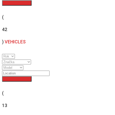
Search Inventory
(
42
)
VEHICLES
Search Inventory
(
13