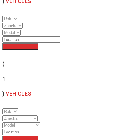
)
VEHICLES
Search Inventory
(
1
)
VEHICLES
Search Inventory