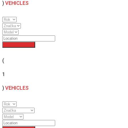
)
VEHICLES
Search Inventory
(
1
)
VEHICLES