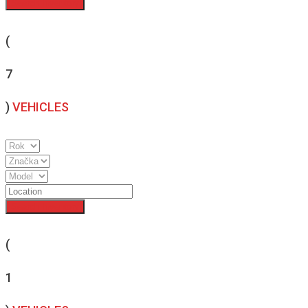
Search Inventory
(
7
)
VEHICLES
Search Inventory
(
1