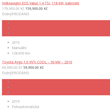
Volkswagen EOS Value 1.4 TSI, 118 kW, kabriolet
179,900.00 Kč
159,900.00 Kč
Dobrý
PRODÁNO
2010
Manuální
128.650 km
Toyota Aygo 1.0 VVTi COOL – 50 kW – 2010
69,900.00 Kč
59,900.00 Kč
Dobrý
PRODÁNO
2010
Poloautomatická