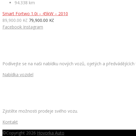
94.338 km
Smart Fortwo 1.0i – 45kW – 2010
89,900.00 Kč
79,900.00 Kč
Facebook
Instagram
HLEDÁTE NOVÉ AUTO?
Podívejte se na naši nabídku nových vozů, ojetých a předvádějících
Nabídka vozidel
CHCETE PRODAT SVÉ AUTO?
Zjistěte možnosti prodeje svého vozu.
Kontakt
©Copyright 2026
Hovorka Auto