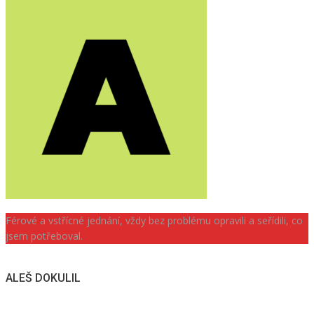
Férové a vstřícné jednání, vždy bez problému opravili a seřídili, co
jsem potřeboval.
ALEŠ DOKULIL