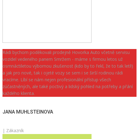
Rádi bychom poděkovali prodejně Hovorka Auto včetně servisu
vozidel vedeného panem Smržem - máme s firmou letos už
osmnáctiletou výbornou zkušenost (kdo by to řekl, že to tak letí!)
a jak pro nové, tak i ojeté vozy se sem i se širší rodinou rádi
vracíme. Líbí se nám nejen profesionální přístup všech
zúčastněných, ale také poctivý a lidský pohled na potřeby a přání
každého klienta.
JANA MUHLSTEINOVA
| Zákazník