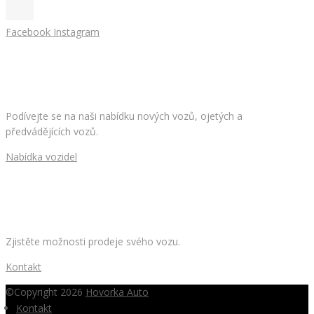
Facebook
Instagram
HLEDÁTE NOVÉ AUTO?
Podívejte se na naši nabídku nových vozů, ojetých a
předvádějících vozů.
Nabídka vozidel
CHCETE PRODAT SVÉ AUTO?
Zjistěte možnosti prodeje svého vozu.
Kontakt
©Copyright 2026
Hovorka Auto
Kontakt